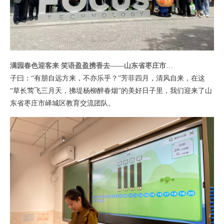
满园春色迎客来 笑语盈盈携香去——山东省枣庄市峄城区教体局参观考察记
子曰：“有朋自远方来，不亦乐乎？”芳菲四月，清风自来，在这
“草长莺飞三月天，拂堤杨柳醉春烟”的美好日子里，我们迎来了山
东省枣庄市峄城区教育交流团队。