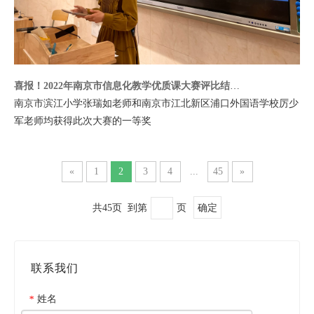
喜报！2022年南京市信息化教学优质课大赛评比结果揭晓，这些老师获奖！
南京市滨江小学张瑞如老师和南京市江北新区浦口外国语学校厉少
军老师均获得此次大赛的一等奖
«
1
2
3
4
...
45
»
共45页 到第
页
确定
联系我们
姓名
*