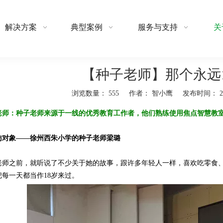
解决方案
典型案例
服务与支持
关
【种子老师】那个永远
浏览数量：
555
作者： 智小鹰 发布时间： 201
"weibo","qzone","douban","email"]
老师：
种子老师来源于一线的优秀教育工作者，他们熟练使用焦点智慧教室，他
访对象——徐州西朱小学的种子老师
梁璐
老师之前，就听说了不少关于她的故事，跟许多年轻人一样，喜欢吃零食
每一天都当作18岁来过。